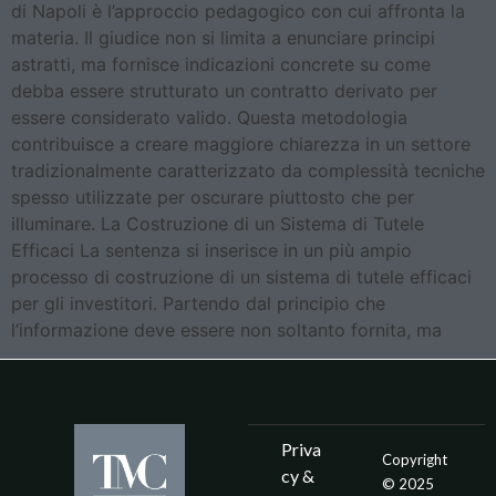
di Napoli è l’approccio pedagogico con cui affronta la
materia. Il giudice non si limita a enunciare principi
astratti, ma fornisce indicazioni concrete su come
debba essere strutturato un contratto derivato per
essere considerato valido. Questa metodologia
contribuisce a creare maggiore chiarezza in un settore
tradizionalmente caratterizzato da complessità tecniche
spesso utilizzate per oscurare piuttosto che per
illuminare. La Costruzione di un Sistema di Tutele
Efficaci La sentenza si inserisce in un più ampio
processo di costruzione di un sistema di tutele efficaci
per gli investitori. Partendo dal principio che
l’informazione deve essere non soltanto fornita, ma
Priva
Copyright
cy &
© 2025