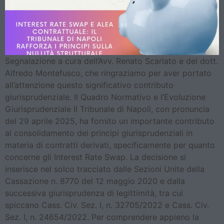
Segnalazione a cura dell’Avv. Renato Scarlato e del dott.
Alfredo Montefusco, che ringraziamo per aver portato
all’attenzione questo significativo contributo
giurisprudenziale. Il Quadro Normativo e l’Evoluzione
Giurisprudenziale Il Tribunale di Napoli, con pronuncia
del 29 aprile 2025, ha fornito un importante contributo
al consolidamento dei principi giurisprudenziali in
materia di contratti derivati, specificamente per quanto
concerne gli Interest Rate Swap. La decisione si
inserisce nel solco tracciato dalle Sezioni Unite della
Cassazione n. 8770 del 12 maggio 2020 e dalla
successiva giurisprudenza di legittimità, tra cui
spiccano Cass. Civ. Sez. I, n. 32705/2022 e Cass. Civ.
Sez. I, n. 24654/2022. Per comprendere appieno la