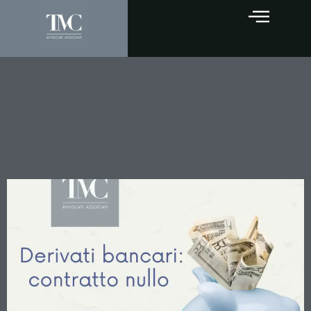
Interest Rate Swap e Alea
Contrattuale: Il Tribunale di
Napoli Rafforza i Principi
sulla Nullità Strutturale