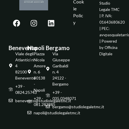
Cook
Studio
ie
Legale TMC
Polic
| P. IVA:
y
01643680620
| PEC:
avvpasqualetarr
| Powered
Benevento
Napoli
Bergamo
by
Officina
Viale degli
Piazza
Via
Digitale
Atlantici n.
Nicola
Giuseppe
4
Amore
Garibaldi
82100 -
n. 6
n. 4
Benevento
80138
24122 -
-
Bergamo
+39 -
Napoli
0824.25743
+39 -
+39 -
035.0348071
benevento@studiolegaletmc.it
081.283885
bergamo@studiolegaletmc.it
napoli@studiolegaletmc.it