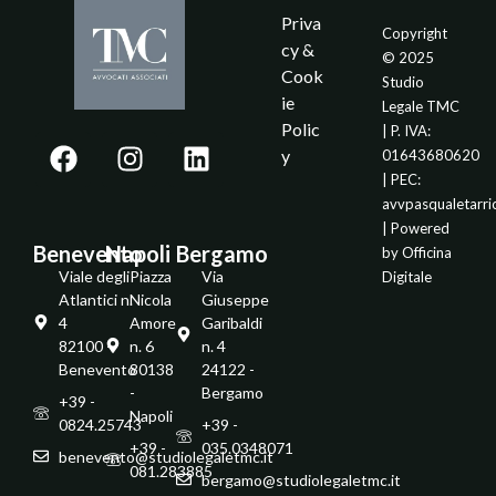
Priva
Copyright
cy &
© 2025
Cook
Studio
ie
Legale TMC
Polic
| P. IVA:
y
01643680620
| PEC:
avvpasqualetarr
| Powered
Benevento
Napoli
Bergamo
by
Officina
Viale degli
Piazza
Via
Digitale
Atlantici n.
Nicola
Giuseppe
4
Amore
Garibaldi
82100 -
n. 6
n. 4
Benevento
80138
24122 -
-
Bergamo
+39 -
Napoli
0824.25743
+39 -
+39 -
035.0348071
benevento@studiolegaletmc.it
081.283885
bergamo@studiolegaletmc.it