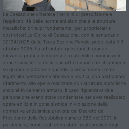
La Cassazione chiarisce i termini di prescrizione e
l’applicabilità delle norme antisismiche alle strutture
metalliche: principi fondamentali per proprietari e
costruttori La Corte di Cassazione, con la sentenza n.
20124/2025 della Terza Sezione Penale, pubblicata il 9
ottobre 2025, ha affrontato questioni di grande
rilevanza pratica in materia di reati edilizi commessi in
zone sismiche. La decisione offre importanti chiarimenti
su quando scattano e quando si prescrivono i reati
legati alla costruzione abusiva di edifici, con particolare
riferimento alle opere realizzate con strutture metalliche
anziché in cemento armato. Il caso riguardava due
persone che erano state condannate per aver realizzato
opere edilizie in zona sismica in violazione della
normativa antisismica prevista dal Decreto del
Presidente della Repubblica numero 380 del 2001. In
particolare, erano stati contestati i reati previsti dagli