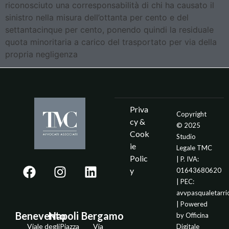
riconosciuto una corresponsabilità di chi ha causato il
sinistro nella misura dell’ottanta per cento e del
settantacinque per cento, ponendo quindi la residuale
quota minoritaria a carico del trasportato per via della
propria negligenza
Priva
Copyright
cy &
© 2025
Cook
Studio
ie
Legale TMC
Polic
| P. IVA:
y
01643680620
| PEC:
avvpasqualetarr
| Powered
Benevento
Napoli
Bergamo
by
Officina
Viale degli
Piazza
Via
Digitale