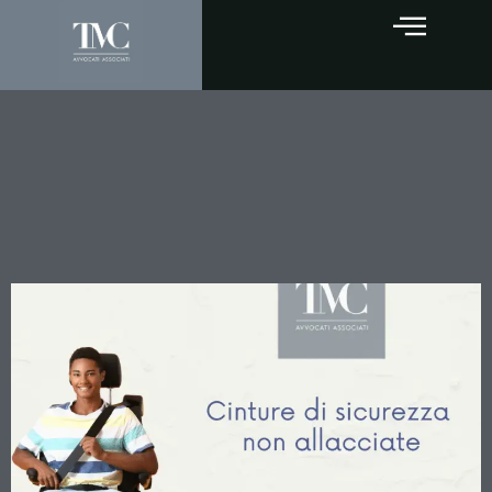
Cinture di sicurezza non
allacciate: quando il
passeggero concorre alla
propria lesione