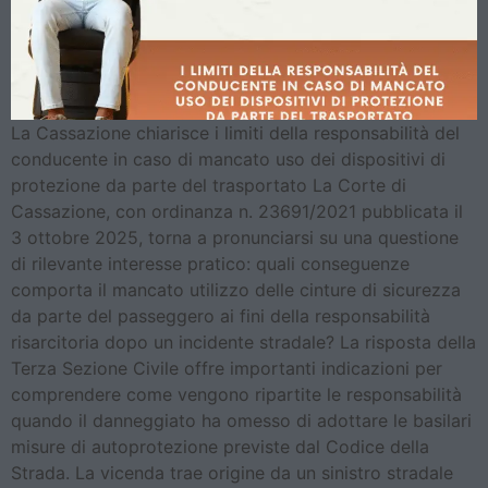
La Cassazione chiarisce i limiti della responsabilità del
conducente in caso di mancato uso dei dispositivi di
protezione da parte del trasportato La Corte di
Cassazione, con ordinanza n. 23691/2021 pubblicata il
3 ottobre 2025, torna a pronunciarsi su una questione
di rilevante interesse pratico: quali conseguenze
comporta il mancato utilizzo delle cinture di sicurezza
da parte del passeggero ai fini della responsabilità
risarcitoria dopo un incidente stradale? La risposta della
Terza Sezione Civile offre importanti indicazioni per
comprendere come vengono ripartite le responsabilità
quando il danneggiato ha omesso di adottare le basilari
misure di autoprotezione previste dal Codice della
Strada. La vicenda trae origine da un sinistro stradale