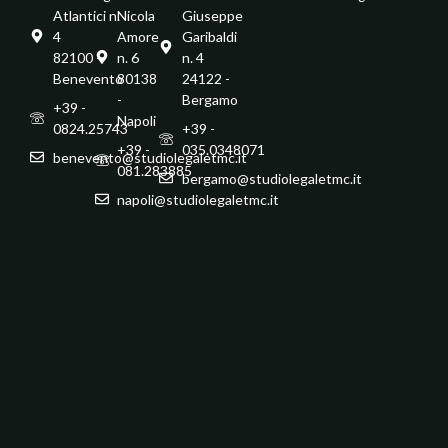
Atlantici n.
Nicola
Giuseppe
4
Amore
Garibaldi
82100 -
n. 6
n. 4
Benevento
80138
24122 -
-
Bergamo
+39 -
Napoli
0824.25743
+39 -
+39 -
035.0348071
benevento@studiolegaletmc.it
081.283885
bergamo@studiolegaletmc.it
napoli@studiolegaletmc.it