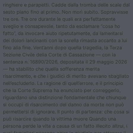
ringhiere e parapetti. Cadde dalla tromba delle scale dal
sesto piano fino al primo. Non morì subito. Sopravvisse
tre ore. Tre ore durante le quali era perfettamente
sveglio e consapevole, tanto da esclamare “cosa ho
fatto”, da invocare aiuto ripetutamente, da lamentarsi
dei dolori lancinanti con la sorella rimasta accanto a lui
fino alla fine. Vent’anni dopo quella tragedia, la Terza
Sezione Civile della Corte di Cassazione — con la
sentenza n. 16890/2026, depositata il 29 maggio 2026
— ha stabilito che quella sofferenza merita
risarcimento, e che i giudici di merito avevano sbagliato
nell’escluderlo. La ragione di quell’errore, e il principio
che la Corte Suprema ha enunciato per correggerlo,
riguardano una distinzione fondamentale che chiunque
si occupi di risarcimento del danno da morte non può
permettersi di ignorare. Il punto di partenza: che cosa si
può risarcire quando la vittima muore Quando una
persona perde la vita a causa di un fatto illecito altrui, i
suoi famigliari possono agire in giudizio per ottenere il