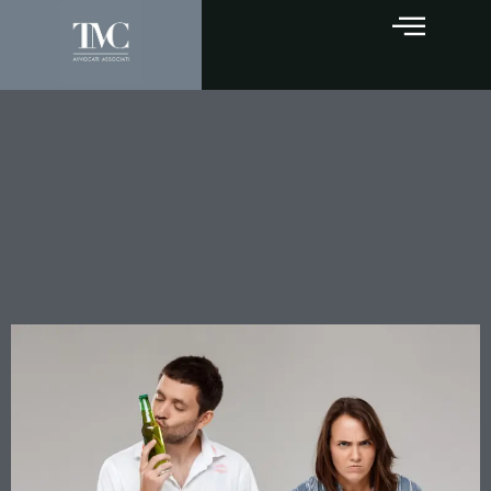
Salire in auto con chi ha
bevuto: la Cassazione dice
no agli automatismi nella
valutazione della colpa del
trasportato