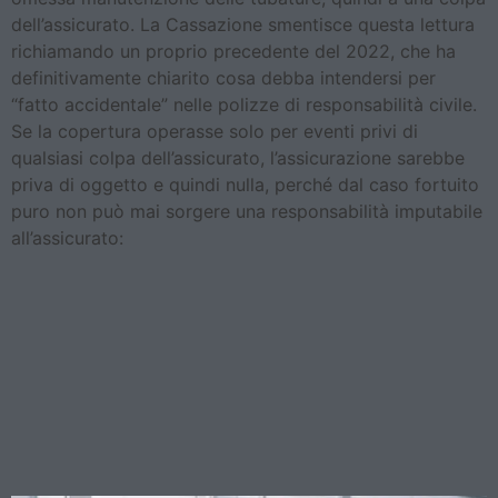
dell’assicurato. La Cassazione smentisce questa lettura
richiamando un proprio precedente del 2022, che ha
definitivamente chiarito cosa debba intendersi per
“fatto accidentale” nelle polizze di responsabilità civile.
Se la copertura operasse solo per eventi privi di
qualsiasi colpa dell’assicurato, l’assicurazione sarebbe
priva di oggetto e quindi nulla, perché dal caso fortuito
puro non può mai sorgere una responsabilità imputabile
all’assicurato:
Tre ore di agonia lucida: la
Cassazione riconosce il
danno catastrofale
indipendentemente dalla
durata della sopravvivenza