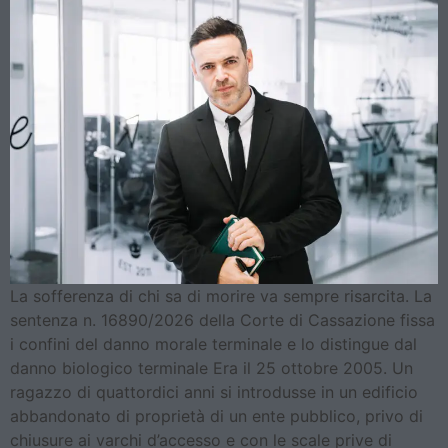
La sofferenza di chi sa di morire va sempre risarcita. La
sentenza n. 16890/2026 della Corte di Cassazione fissa
i confini del danno morale terminale e lo distingue dal
danno biologico terminale Era il 25 ottobre 2005. Un
ragazzo di quattordici anni si introdusse in un edificio
abbandonato di proprietà di un ente pubblico, privo di
chiusure ai varchi d’accesso e con le scale prive di