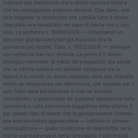
trascura una distinzione che il diritto conosce bene e
che ha conseguenze pratiche decisive. Due danni, una
sola tragedia: la distinzione che cambia tutto Il danno
risarcibile iure hereditatis nel caso di morte non è uno
solo. La sentenza n. 16890/2026 — richiamando un
percorso giurisprudenziale già tracciato (tra le
pronunce più recenti, Cass. n. 7923/2024) — distingue
con nettezza due voci distinte. La prima è il danno
biologico terminale. Si tratta del pregiudizio alla salute
che la vittima subisce nel periodo compreso tra le
lesioni e la morte: un danno massimo nella sua intensità,
anche se temporaneo per definizione, che sussiste per il
solo fatto della permanenza in vita nel periodo
considerato, a prescindere da qualsiasi valutazione sulla
coscienza o sulla percezione soggettiva della vittima. È
per questo tipo di danno che la giurisprudenza richiede
una sopravvivenza apprezzabile — indicata in almeno
ventiquattr’ore — quale condizione di risarcibilità: se la
morte sopraggiunge in tempi brevissimi, il patrimonio