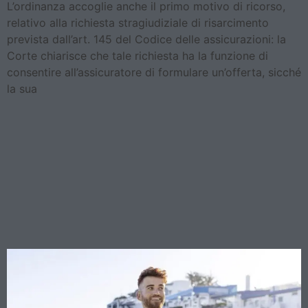
L’ordinanza accoglie anche il primo motivo di ricorso,
relativo alla richiesta stragiudiziale di risarcimento
prevista dall’art. 145 del Codice delle assicurazioni: la
Corte chiarisce che tale richiesta ha la funzione di
consentire all’assicuratore di formulare un’offerta, sicché
la sua
Contratto d’albergo e
camera inagibile: quando il
cliente può non pagare (e
l’assicurazione deve
comunque rispondere)