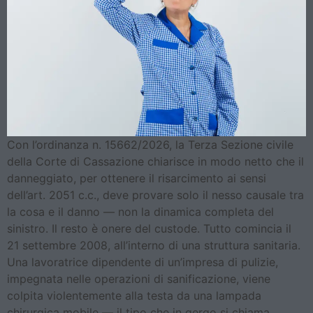
Con l’ordinanza n. 15662/2026, la Terza Sezione civile
della Corte di Cassazione chiarisce in modo netto che il
danneggiato, per ottenere il risarcimento ai sensi
dell’art. 2051 c.c., deve provare solo il nesso causale tra
la cosa e il danno — non la dinamica completa del
sinistro. Il resto è onere del custode. Tutto comincia il
21 settembre 2008, all’interno di una struttura sanitaria.
Una lavoratrice dipendente di un’impresa di pulizie,
impegnata nelle operazioni di sanificazione, viene
colpita violentemente alla testa da una lampada
chirurgica mobile — il tipo che in gergo si chiama