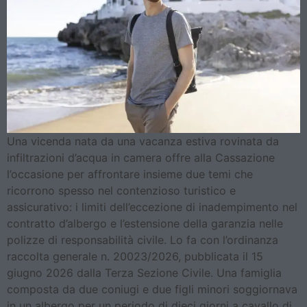
Una vicenda nata da una vacanza estiva rovinata da
infiltrazioni d’acqua in camera offre alla Cassazione
l’occasione per affrontare insieme due temi che
ricorrono spesso nel contenzioso turistico e
assicurativo: i limiti dell’eccezione di inadempimento nel
contratto d’albergo e l’estensione della garanzia nelle
polizze di responsabilità civile. Lo fa con l’ordinanza
raccolta generale n. 20023/2026, pubblicata il 15
giugno 2026 dalla Terza Sezione Civile. Una famiglia
composta da due coniugi e due figli minori soggiornava
in un albergo per un periodo di dieci giorni a cavallo di