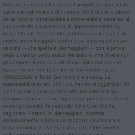
dunque, individua nel custode il soggetto responsabile,
salvo che egli riesca a dimostrare che il danno è dipeso
da un fattore imprevedibile e imprevenibile, estraneo al
suo controllo. La questione, in apparenza semplice,
nasconde una trappola interpretativa in cui i giudici di
merito erano incappati: confondere la prova del nesso
causale — che spetta al danneggiato — con la prova
della dinamica complessiva del sinistro, che invece non
gli compete. Il principio affermato dalla Cassazione:
basta il nesso, non la dinamica Con l’ordinanza n.
15662/2026, la Terza Sezione civile è netta. La
responsabilità ex art. 2051 c.c. ha natura oggettiva: ciò
significa che il custode risponde non perché si sia
comportato in modo negligente, ma per il solo fatto di
avere la disponibilità materiale della cosa che ha
cagionato il danno. Al danneggiato incombe
esclusivamente la prova del rapporto causale tra la
cosa custodita e l’evento lesivo, indipendentemente
dalla pericolosità intrinseca del bene e dalla