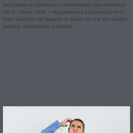
particolare le dichiarazioni testimoniali rese all’udienza
del 27 marzo 2018 — documentava con precisione lo
stato psichico del ragazzo in quelle tre ore: era sveglio,
parlava, riconosceva la sorella,
Se la lampada si muove da
sola e ti colpisce, non devi
spiegare perché: la
Cassazione ridisegna i
confini della responsabilità
del custode