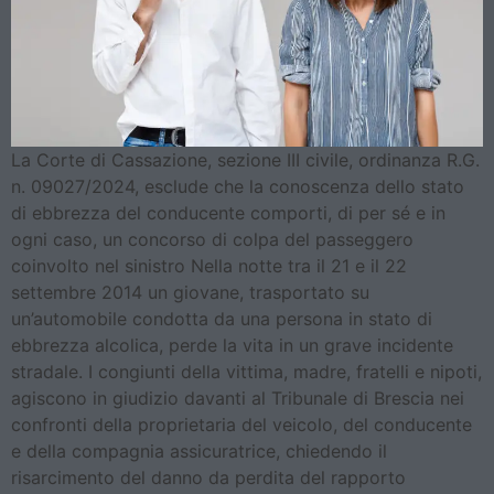
La Corte di Cassazione, sezione III civile, ordinanza R.G.
n. 09027/2024, esclude che la conoscenza dello stato
di ebbrezza del conducente comporti, di per sé e in
ogni caso, un concorso di colpa del passeggero
coinvolto nel sinistro Nella notte tra il 21 e il 22
settembre 2014 un giovane, trasportato su
un’automobile condotta da una persona in stato di
ebbrezza alcolica, perde la vita in un grave incidente
stradale. I congiunti della vittima, madre, fratelli e nipoti,
agiscono in giudizio davanti al Tribunale di Brescia nei
confronti della proprietaria del veicolo, del conducente
e della compagnia assicuratrice, chiedendo il
risarcimento del danno da perdita del rapporto