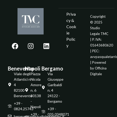
Priva
Copyright
cy &
© 2025
Cook
Studio
ie
Legale TMC
Polic
| P. IVA:
y
01643680620
| PEC:
avvpasqualetarr
| Powered
Benevento
Napoli
Bergamo
by
Officina
Viale degli
Piazza
Via
Digitale
Atlantici n.
Nicola
Giuseppe
4
Amore
Garibaldi
82100 -
n. 6
n. 4
Benevento
80138
24122 -
-
Bergamo
+39 -
Napoli
0824.25743
+39 -
+39 -
035.0348071
benevento@studiolegaletmc.it