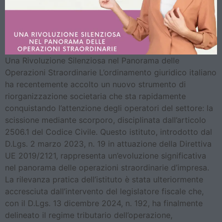
Una Rivoluzione Silenziosa nel Panorama delle
Operazioni Straordinarie L’ordinamento giuridico italiano
ha recentemente accolto un nuovo strumento di
riorganizzazione societaria che sta rapidamente
conquistando l’attenzione degli operatori del settore: la
scissione mediante scorporo, disciplinata dall’articolo
2506.1 del Codice Civile. Questo istituto, introdotto dal
D.Lgs. 2 marzo 2023, n. 19 in attuazione della Direttiva
UE 2019/2121, rappresenta un’evoluzione significativa
nel panorama delle operazioni straordinarie d’impresa.
La rilevanza pratica dell’istituto è stata ulteriormente
accresciuta dall’intervento del legislatore fiscale che,
con il D.Lgs. 13 dicembre 2024, n. 192, ha finalmente
delineato il regime tributario dell’operazione,