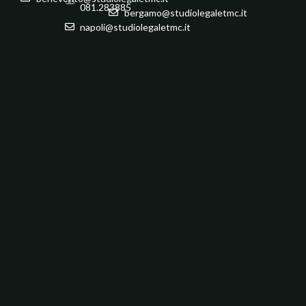
081.283885
bergamo@studiolegaletmc.it
napoli@studiolegaletmc.it