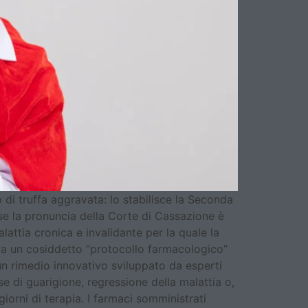
di truffa aggravata: lo stabilisce la Seconda
e la pronuncia della Corte di Cassazione è
attia cronica e invalidante per la quale la
i a un cosiddetto “protocollo farmacologico”
 un rimedio innovativo sviluppato da esperti
e di guarigione, regressione della malattia o,
giorni di terapia. I farmaci somministrati