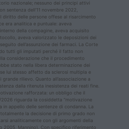
torio nazionale; nessuno dei principi attivi
, con sentenza dell’11 novembre 2022,
l diritto delle persone offese al risarcimento
ice era analitica e puntuale: aveva
ll’interno della compagine, aveva acquisito
tocollo, aveva valorizzato le deposizioni dei
a seguito dell’assunzione dei farmaci. La Corte
 tutti gli imputati perché il fatto non
sulla considerazione che il procedimento
ebbe stato nella libera determinazione dei
sse lui stesso affetto da sclerosi multipla e
i grande rilievo. Quanto all’associazione a
tenza dalla ritenuta inesistenza dei reati fine.
otivazione rafforzata: un obbligo che il
7/2026 riguarda la cosiddetta “motivazione
rma in appello delle sentenze di condanna. La
i totalmente la decisione di primo grado non
tarsi analiticamente con gli argomenti della
io 2005, Mannino). Con specifico riferimento