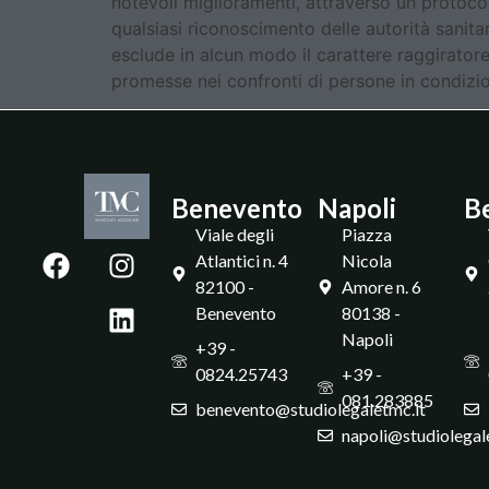
notevoli miglioramenti, attraverso un protoco
qualsiasi riconoscimento delle autorità sanita
esclude in alcun modo il carattere raggiratore
promesse nei confronti di persone in condizioni
Benevento
Napoli
B
Viale degli
Piazza
Atlantici n. 4
Nicola
82100 -
Amore n. 6
Benevento
80138 -
Napoli
+39 -
0824.25743
+39 -
081.283885
benevento@studiolegaletmc.it
napoli@studiolegal