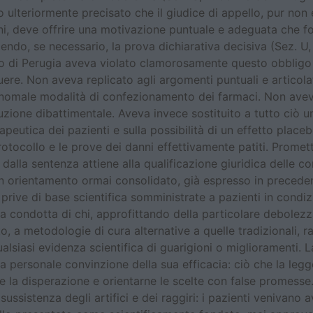
no ulteriormente precisato che il giudice di appello, pur non
ni, deve offrire una motivazione puntuale e adeguata che for
ndo, se necessario, la prova dichiarativa decisiva (Sez. U,
llo di Perugia aveva violato clamorosamente questo obbligo 
ere. Non aveva replicato agli argomenti puntuali e articolati
e anomale modalità di confezionamento dei farmaci. Non avev
struzione dibattimentale. Aveva invece sostituito a tutto ciò 
erapeutica dei pazienti e sulla possibilità di un effetto pla
otocollo e le prove dei danni effettivamente patiti. Promett
alla sentenza attiene alla qualificazione giuridica delle con
n orientamento ormai consolidato, già espresso in precede
prive di base scientifica somministrate a pazienti in condizion
 la condotta di chi, approfittando della particolare debolez
, a metodologie di cura alternative a quelle tradizionali, ras
ualsiasi evidenza scientifica di guarigioni o miglioramenti.
a personale convinzione della sua efficacia: ciò che la legg
e la disperazione e orientarne le scelte con false promesse. 
ussistenza degli artifici e dei raggiri: i pazienti venivano