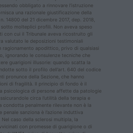
 essendo obbligato a rinnovare l’istruzione
nisca una razionale giustificazione della
 n. 14800 del 21 dicembre 2017, dep. 2018,
sotto molteplici profili. Non aveva speso
 con cui il Tribunale aveva ricostruito gli
a valutato le deposizioni testimoniali
un ragionamento apodittico, privo di qualsiasi
cebo, ignorando le consulenze tecniche che
ere guarigioni illusorie: quando scatta la
dotte sotto il profilo dell’art. 640 del codice
nti pronunce della Sezione, che hanno
i di fragilità. Il principio di fondo è il
za psicologica di persone affette da patologie
sicurandole circa l’utilità della terapia e
 La condotta penalmente rilevante non è la
e penale sanziona è l’azione induttiva
Nel caso della sclerosi multipla, la
 avvicinati con promesse di guarigione o di