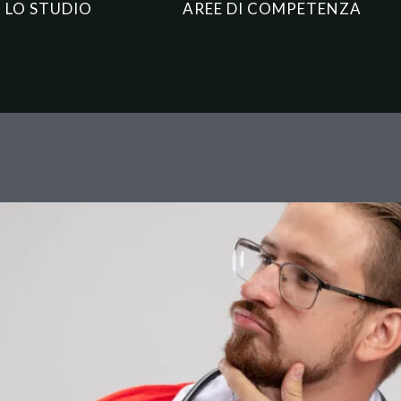
LO STUDIO
AREE DI COMPETENZA
sclerosi multipla e truffa: la 
il diritto al risarcimento