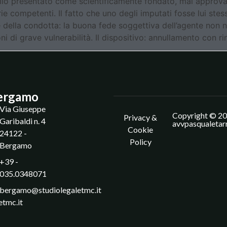
llo presentato come scientificamente fondato, mai approvato
rie competenti. Il fatto che uno degli imputati fosse lui ste
 della condotta: la buona fede soggettiva dell’agente non ne
 di grave vulnerabilità. Il dispositivo: annullamento con ri
ergamo
Via Giuseppe
Copyright © 20
Privacy &
Garibaldi n. 4
avvpasqualetar
Cookie
24122 -
Policy
Bergamo
+39 -
035.0348071
bergamo@studiolegaletmc.it
etmc.it