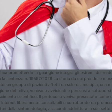
ica promettendo la guarigione integra gli estremi del reato 
 la sentenza n. 19597/2026 La storia da cui prende le moss
: un gruppo di pazienti affetti da sclerosi multipla, una mal
gione definitiva, venivano avvicinati e persuasi a sottopors
noscimento scientifico. Il protocollo veniva presentato come
 Internet liberamente consultabili e corroborato da promess
ri della sintomatologia, assicurati addirittura in soli sette 