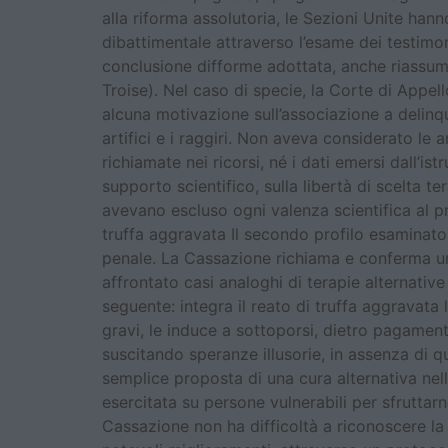
alla riforma assolutoria, le Sezioni Unite han
dibattimentale attraverso l’esame dei testimo
conclusione difforme adottata, anche riassume
Troise). Nel caso di specie, la Corte di Appe
alcuna motivazione sull’associazione a delinqu
artifici e i raggiri. Non aveva considerato l
richiamate nei ricorsi, né i dati emersi dall’i
supporto scientifico, sulla libertà di scelta t
avevano escluso ogni valenza scientifica al pr
truffa aggravata Il secondo profilo esaminato d
penale. La Cassazione richiama e conferma u
affrontato casi analoghi di terapie alternative 
seguente: integra il reato di truffa aggravata
gravi, le induce a sottoporsi, dietro pagamento
suscitando speranze illusorie, in assenza di q
semplice proposta di una cura alternativa nell
esercitata su persone vulnerabili per sfruttarn
Cassazione non ha difficoltà a riconoscere la s