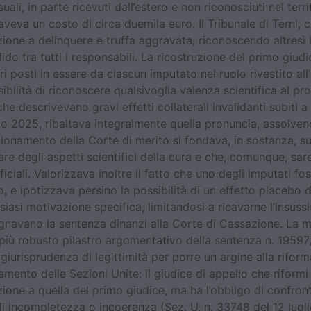
li, in parte ricevuti dall’estero e non riconosciuti nel terri
aveva un costo di circa duemila euro. Il Tribunale di Terni
zione a delinquere e truffa aggravata, riconoscendo altresì i
lido tra tutti i responsabili. La ricostruzione del primo giud
giri posti in essere da ciascun imputato nel ruolo rivestito a
ilità di riconoscere qualsivoglia valenza scientifica al pro
che descrivevano gravi effetti collaterali invalidanti subiti 
io 2025, ribaltava integralmente quella pronuncia, assolvendo
 ragionamento della Corte di merito si fondava, in sostanza, 
re degli aspetti scientifici della cura e che, comunque, sar
ficiali. Valorizzava inoltre il fatto che uno degli imputati fo
, e ipotizzava persino la possibilità di un effetto placebo d
asi motivazione specifica, limitandosi a ricavarne l’insussis
pugnavano la sentenza dinanzi alla Corte di Cassazione. La m
 più robusto pilastro argomentativo della sentenza n. 1959
a giurisprudenza di legittimità per porre un argine alla rifo
ento delle Sezioni Unite: il giudice di appello che riform
zione a quella del primo giudice, ma ha l’obbligo di confron
i incompletezza o incoerenza (Sez. U, n. 33748 del 12 lugl