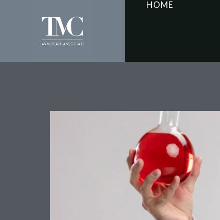
HOME
Cure miracolose per la 
l’assoluzione e afferma 