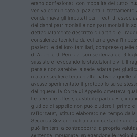
erano confezionati con modalità del tutto inusua
veniva comunicato ai pazienti. Il trattamento 
condannava gli imputati per i reati di associa
dei danni patrimoniali e non patrimoniali in so
dettagliatamente descritto gli artifici e i rag
consulenze tecniche da cui emergeva l’impossib
pazienti e dei loro familiari, comprese quelle 
di Appello di Perugia, con sentenza del 9 lugl
sussiste e revocando le statuizioni civili. Il
penale non sarebbe la sede adatta per giudica
malati scegliere terapie alternative a quelle uf
avesse sperimentato il protocollo su se stesso
delinquere, la Corte di Appello ometteva qualsi
Le persone offese, costituite parti civili, im
giudice di appello non può eludere Il primo e
rafforzata”, istituto elaborato nel tempo dall
Seconda Sezione richiama un costante orientam
può limitarsi a contrapporre la propria valuta
sentenza impugnata, spiegandone le ragioni d