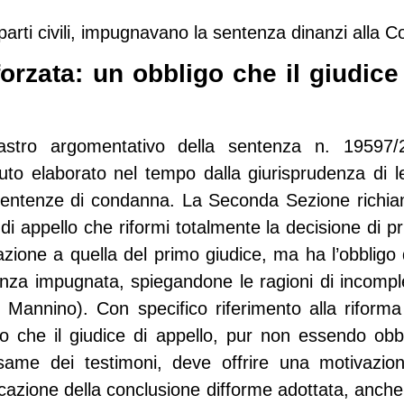
parti civili, impugnavano la sentenza dinanzi alla C
orzata: un obbligo che il giudic
astro argomentativo della sentenza n. 19597/
ituto elaborato nel tempo dalla giurisprudenza di l
le sentenze di condanna. La Seconda Sezione richi
e di appello che riformi totalmente la decisione di 
azione a quella del primo giudice, ma ha l’obbligo 
enza impugnata, spiegandone le ragioni di incomp
 Mannino). Con specifico riferimento alla riforma 
o che il giudice di appello, pur non essendo obbli
’esame dei testimoni, deve offrire una motivaz
ficazione della conclusione difforme adottata, anc