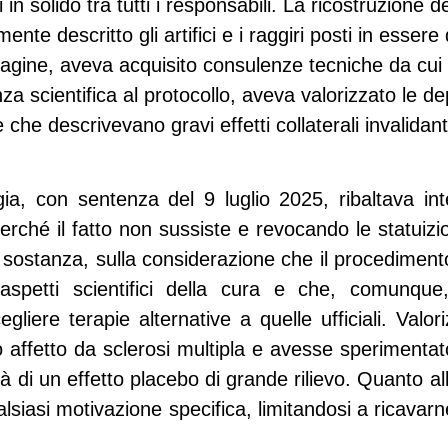
 in solido tra tutti i responsabili. La ricostruzione d
nte descritto gli artifici e i raggiri posti in esser
mpagine, aveva acquisito consulenze tecniche da cui 
za scientifica al protocollo, aveva valorizzato le de
 che descrivevano gravi effetti collaterali invalidant
ia, con sentenza del 9 luglio 2025, ribaltava in
perché il fatto non sussiste e revocando le statuizion
n sostanza, sulla considerazione che il procedime
aspetti scientifici della cura e che, comunque
liere terapie alternative a quelle ufficiali. Valor
o affetto da sclerosi multipla e avesse sperimentat
ità di un effetto placebo di grande rilievo. Quanto al
siasi motivazione specifica, limitandosi a ricavarne