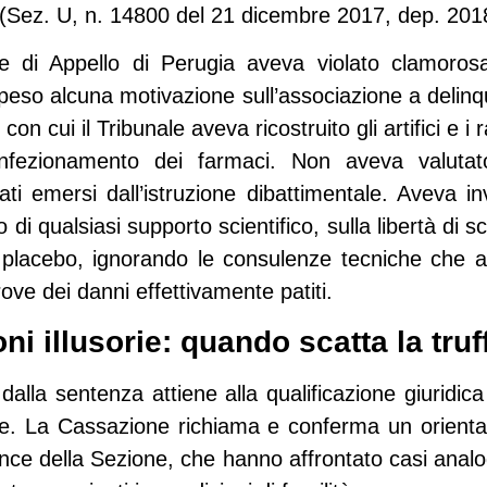
a (Sez. U, n. 14800 del 21 dicembre 2017, dep. 2018
te di Appello di Perugia aveva violato clamoros
 speso alcuna motivazione sull’associazione a delinq
 con cui il Tribunale aveva ricostruito gli artifici e 
fezionamento dei farmaci. Non aveva valutato 
dati emersi dall’istruzione dibattimentale. Aveva in
di qualsiasi supporto scientifico, sulla libertà di s
tto placebo, ignorando le consulenze tecniche che
prove dei danni effettivamente patiti.
ni illusorie: quando scatta la tru
alla sentenza attiene alla qualificazione giuridica 
ale. La Cassazione richiama e conferma un orient
ce della Sezione, che hanno affrontato casi analogh