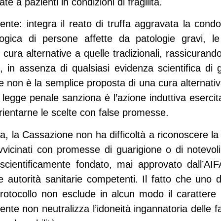
te a pazienti in condizioni di fragilità.
uente: integra il reato di truffa aggravata la condo
logica di persone affette da patologie gravi, le
ra alternative a quelle tradizionali, rassicurandole 
, in assenza di qualsiasi evidenza scientifica di 
 non è la semplice proposta di una cura alternati
a legge penale sanziona è l’azione induttiva eserci
orientarne le scelte con false promesse.
la, la Cassazione non ha difficoltà a riconoscere la s
avvicinati con promesse di guarigione o di notevol
cientificamente fondato, mai approvato dall’AIFA
e autorità sanitarie competenti. Il fatto che uno d
rotocollo non esclude in alcun modo il carattere r
ente non neutralizza l’idoneità ingannatoria delle f