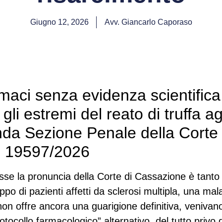
Giugno 12, 2026
Avv. Giancarlo Caporaso
maci senza evidenza scientific
gli estremi del reato di truffa a
onda Sezione Penale della Corte
. 19597/2026
osse la pronuncia della Corte di Cassazione è tan
ppo di pazienti affetti da sclerosi multipla, una mala
 non offre ancora una guarigione definitiva, venivan
otocollo farmacologico” alternativo, del tutto privo 