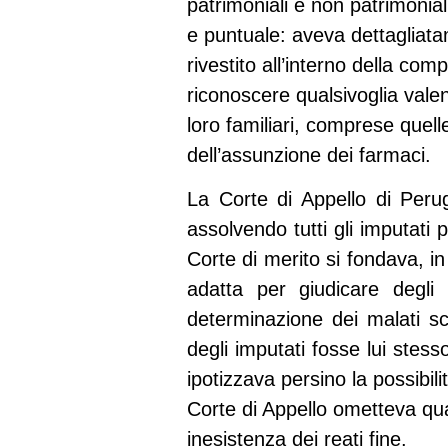
patrimoniali e non patrimoniali
e puntuale: aveva dettagliatame
rivestito all’interno della co
riconoscere qualsivoglia valen
loro familiari, comprese quelle
dell’assunzione dei farmaci.
La Corte di Appello di Perug
assolvendo tutti gli imputati 
Corte di merito si fondava, i
adatta per giudicare degli 
determinazione dei malati sceg
degli imputati fosse lui stess
ipotizzava persino la possibil
Corte di Appello ometteva qual
inesistenza dei reati fine.