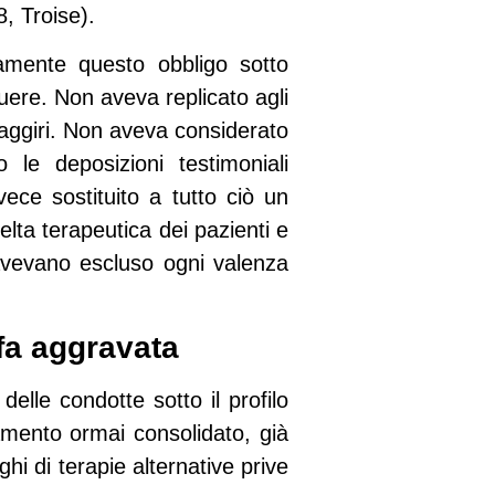
, Troise).
amente questo obbligo sotto
uere. Non aveva replicato agli
i raggiri. Non aveva considerato
le deposizioni testimoniali
vece sostituito a tutto ciò un
celta terapeutica dei pazienti e
 avevano escluso ogni valenza
ffa aggravata
delle condotte sotto il profilo
amento ormai consolidato, già
i di terapie alternative prive