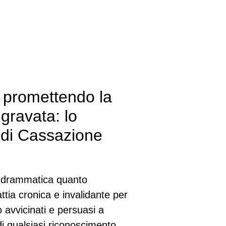
a promettendo la
ggravata: lo
 di Cassazione
to drammatica quanto
ttia cronica e invalidante per
o avvicinati e persuasi a
di qualsiasi riconoscimento