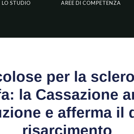
LO STUDIO
AREE DI COMPETENZA
olose per la sclero
ffa: la Cassazione a
zione e afferma il d
risarcimento