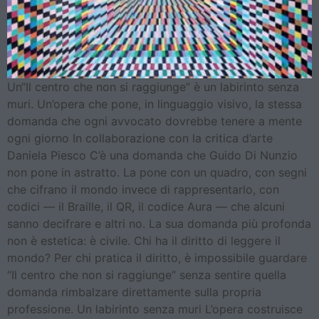
Un“Il centro che non si raggiunge” è un labirinto senza
muri. Un’opera che pone, in linguaggio visivo, la stessa
domanda che ogni avvocato dovrebbe tenere a mente
ogni giorno In collaborazione con la critica d’arte
Daniela Piesco C’è una domanda che Guido Di Nunzio
non pone in astratto. La pone con un quadro, con segni
che cifrano il mondo invece di rappresentarlo, con
codici — il Braille, il QR, il codice Aura — che alcuni
sanno decifrare e altri no. La sua domanda più profonda
non è estetica: è civile. Chi ha il diritto di leggere il
mondo? Per chi pratica il diritto, è impossibile guardare
“Il centro che non si raggiunge” senza sentire quella
domanda rimbalzare direttamente sulla propria
professione. Un labirinto senza muri L’opera costruisce