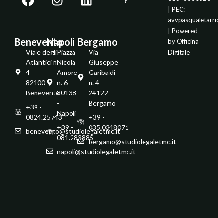
| PEC:
avvpasqualetarr
| Powered
Benevento
Napoli
Bergamo
by
Officina
Viale degli
Piazza
Via
Digitale
Atlantici n.
Nicola
Giuseppe
4
Amore
Garibaldi
82100 -
n. 6
n. 4
Benevento
80138
24122 -
-
Bergamo
+39 -
Napoli
0824.25743
+39 -
+39 -
035.0348071
benevento@studiolegaletmc.it
081.283885
bergamo@studiolegaletmc.it
napoli@studiolegaletmc.it