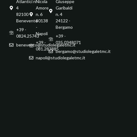
Atlantici n.
Nicola
Giuseppe
4
Amore
Garibaldi
82100 -
n. 6
n. 4
Benevento
80138
24122 -
-
Bergamo
+39 -
Napoli
0824.25743
+39 -
+39 -
035.0348071
benevento@studiolegaletmc.it
081.283885
bergamo@studiolegaletmc.it
napoli@studiolegaletmc.it