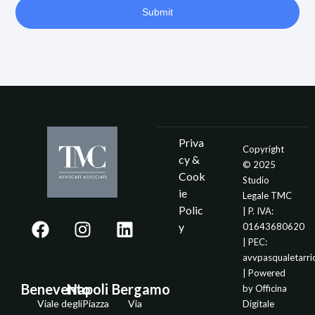
Submit
Priva
Copyright
cy &
© 2025
Cook
Studio
ie
Legale TMC
Polic
| P. IVA:
y
01643680620
| PEC:
avvpasqualetarr
| Powered
Benevento
Napoli
Bergamo
by
Officina
Viale degli
Piazza
Via
Digitale