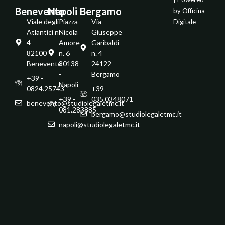
Benevento
Napoli
Bergamo
by
Officina
Viale degli
Piazza
Via
Digitale
Atlantici n.
Nicola
Giuseppe
4
Amore
Garibaldi
82100 -
n. 6
n. 4
Benevento
80138
24122 -
-
Bergamo
+39 -
Napoli
0824.25743
+39 -
+39 -
035.0348071
benevento@studiolegaletmc.it
081.283885
bergamo@studiolegaletmc.it
napoli@studiolegaletmc.it