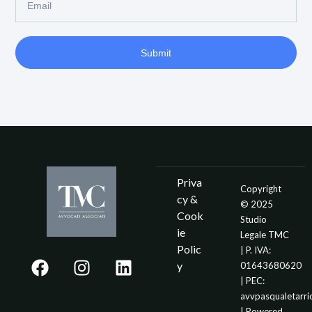
Submit
Priva
Copyright
cy &
© 2025
Cook
Studio
ie
Legale TMC
Polic
| P. IVA:
y
01643680620
| PEC:
avvpasqualetarr
| Powered