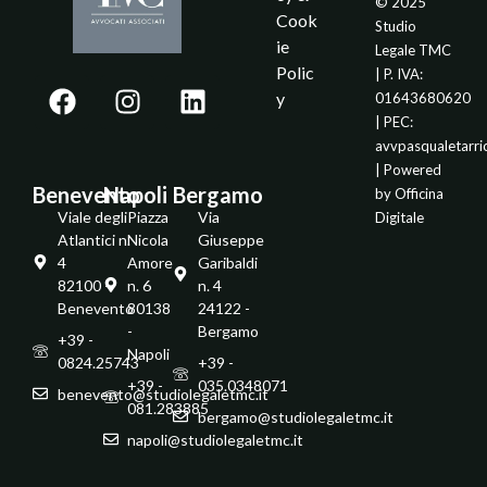
© 2025
Cook
Studio
ie
Legale TMC
Polic
| P. IVA:
y
01643680620
| PEC:
avvpasqualetarr
| Powered
Benevento
Napoli
Bergamo
by
Officina
Viale degli
Piazza
Via
Digitale
Atlantici n.
Nicola
Giuseppe
4
Amore
Garibaldi
82100 -
n. 6
n. 4
Benevento
80138
24122 -
-
Bergamo
+39 -
Napoli
0824.25743
+39 -
+39 -
035.0348071
benevento@studiolegaletmc.it
081.283885
bergamo@studiolegaletmc.it
napoli@studiolegaletmc.it