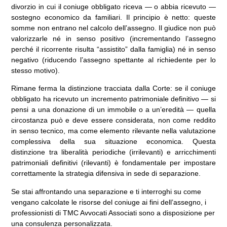
divorzio in cui il coniuge obbligato riceva — o abbia ricevuto —
sostegno economico da familiari. Il principio è netto: queste
somme non entrano nel calcolo dell’assegno. Il giudice non può
valorizzarle né in senso positivo (incrementando l’assegno
perché il ricorrente risulta “assistito” dalla famiglia) né in senso
negativo (riducendo l’assegno spettante al richiedente per lo
stesso motivo).
Rimane ferma la distinzione tracciata dalla Corte: se il coniuge
obbligato ha ricevuto un incremento patrimoniale definitivo — si
pensi a una donazione di un immobile o a un’eredità — quella
circostanza può e deve essere considerata, non come reddito
in senso tecnico, ma come elemento rilevante nella valutazione
complessiva della sua situazione economica. Questa
distinzione tra liberalità periodiche (irrilevanti) e arricchimenti
patrimoniali definitivi (rilevanti) è fondamentale per impostare
correttamente la strategia difensiva in sede di separazione.
Se stai affrontando una separazione e ti interroghi su come
vengano calcolate le risorse del coniuge ai fini dell’assegno, i
professionisti di TMC Avvocati Associati sono a disposizione per
una consulenza personalizzata.