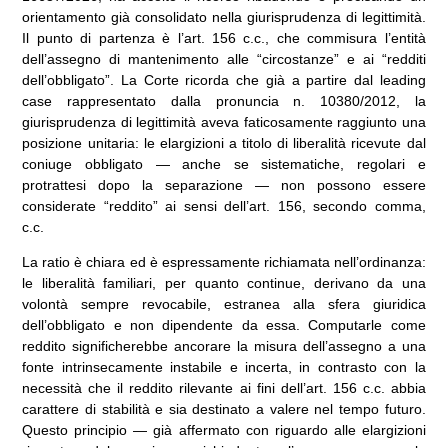
orientamento già consolidato nella giurisprudenza di legittimità.
Il punto di partenza è l’art. 156 c.c., che commisura l’entità
dell’assegno di mantenimento alle “circostanze” e ai “redditi
dell’obbligato”. La Corte ricorda che già a partire dal leading
case rappresentato dalla pronuncia n. 10380/2012, la
giurisprudenza di legittimità aveva faticosamente raggiunto una
posizione unitaria: le elargizioni a titolo di liberalità ricevute dal
coniuge obbligato — anche se sistematiche, regolari e
protrattesi dopo la separazione — non possono essere
considerate “reddito” ai sensi dell’art. 156, secondo comma,
c.c.
La ratio è chiara ed è espressamente richiamata nell’ordinanza:
le liberalità familiari, per quanto continue, derivano da una
volontà sempre revocabile, estranea alla sfera giuridica
dell’obbligato e non dipendente da essa. Computarle come
reddito significherebbe ancorare la misura dell’assegno a una
fonte intrinsecamente instabile e incerta, in contrasto con la
necessità che il reddito rilevante ai fini dell’art. 156 c.c. abbia
carattere di stabilità e sia destinato a valere nel tempo futuro.
Questo principio — già affermato con riguardo alle elargizioni