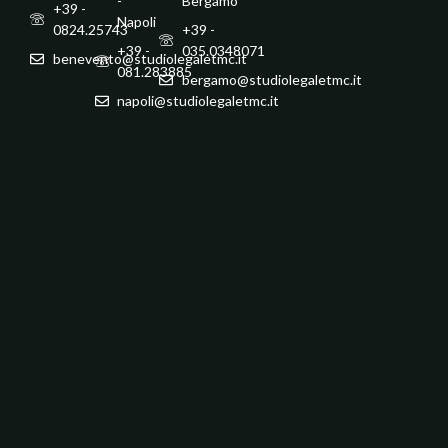
-
Bergamo
+39 -
Napoli
0824.25743
+39 -
+39 -
035.0348071
benevento@studiolegaletmc.it
081.283885
bergamo@studiolegaletmc.it
napoli@studiolegaletmc.it