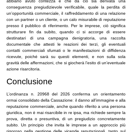
abbiano avuto contezza e che da ciò sia derivata una
conseguenza pregiudizievole verificabile, quale la perdita di
un’opportunità commerciale, il raffreddamento di una relazione
con un partner o un cliente, o un calo misurabile di reputazione
presso il pubblico di riferimento. Per le imprese, ciò significa
strutturare fin da subito, quando ci si accorge di essere
destinatari di una campagna denigratoria, una raccolta
documentale che attesti le reazioni dei terzi, gli eventuali
contatti commerciali sfumati o le manifestazioni di diffidenza
ricevute, poiché sarà su questi elementi, e non sulla sola
gravità delle affermazioni, che si giocherà l’esito di un’eventuale
azione risarcitoria.
Conclusione
L’ordinanza n. 20968 del 2026 conferma un orientamento
ormai consolidato della Cassazione: il danno all’immagine e alla
reputazione commerciale, anche quando riferito a una persona
giuridica, non è mai risarcibile in re ipsa, ma richiede sempre la
prova, diretta o presuntiva, di un pregiudizio concretamente
subito. Un principio che invita le imprese a un approccio più
rigoroso nella gestione delle vicende reputazionali, tanto sul