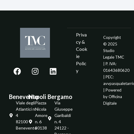
Priva
Copyright
cy &
© 2025
Cook
Studio
ie
Legale TMC
Polic
| P. IVA:
y
01643680620
| PEC:
avvpasqualetarr
| Powered
Benevento
Napoli
Bergamo
by
Officina
Viale degli
Piazza
Via
Digitale
Atlantici n.
Nicola
Giuseppe
4
Amore
Garibaldi
82100 -
n. 6
n. 4
Benevento
80138
24122 -