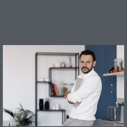
nuova architettura della
responsabilità societaria
dopo la riforma del 2086
c.c. e dell’art. 2407 c.c.