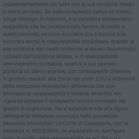
indipendentemente dal fatto che la sua condotta integri
o meno un reato. Se dalla consulenza deriva un danno,
sorge l’obbligo di risarcirlo, a prescindere dall’elemento
soggettivo che ha caratterizzato l’errore. Accanto a
questi tre livelli, occorre ricordare che il tecnico può
incorrere anche in responsabilità disciplinare, quando la
sua condotta non risulti conforme ai doveri deontologici
richiesti dall’iscrizione all’albo, e in responsabilità
amministrativo-contabile, qualora il suo operato
produca un danno erariale, con conseguente chiamata
in giudizio davanti alla Corte dei conti. CTU e stimatore
delle esecuzioni immobiliari: differenze che non
eliminano la responsabilità Il sistema descritto non
riguarda soltanto il consulente tecnico nominato nei
giudizi di cognizione, ma si estende anche alla figura
dell’esperto stimatore incaricato nelle procedure
esecutive immobiliari. La Corte di Cassazione, con la
sentenza n. 18313/2015, ha equiparato le due figure
sotto il profilo della responsabilità ex art. 64 c.p.c.,