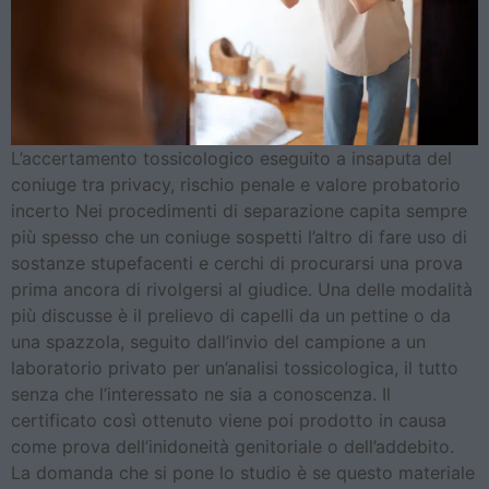
L’accertamento tossicologico eseguito a insaputa del
coniuge tra privacy, rischio penale e valore probatorio
incerto Nei procedimenti di separazione capita sempre
più spesso che un coniuge sospetti l’altro di fare uso di
sostanze stupefacenti e cerchi di procurarsi una prova
prima ancora di rivolgersi al giudice. Una delle modalità
più discusse è il prelievo di capelli da un pettine o da
una spazzola, seguito dall’invio del campione a un
laboratorio privato per un’analisi tossicologica, il tutto
senza che l’interessato ne sia a conoscenza. Il
certificato così ottenuto viene poi prodotto in causa
come prova dell’inidoneità genitoriale o dell’addebito.
La domanda che si pone lo studio è se questo materiale