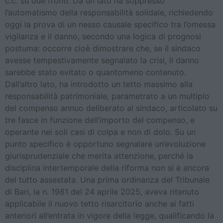
c.c. su due fronti. Da un lato ha soppresso
l’automatismo della responsabilità solidale, richiedendo
oggi la prova di un nesso causale specifico tra l’omessa
vigilanza e il danno, secondo una logica di prognosi
postuma: occorre cioè dimostrare che, se il sindaco
avesse tempestivamente segnalato la crisi, il danno
sarebbe stato evitato o quantomeno contenuto.
Dall’altro lato, ha introdotto un tetto massimo alla
responsabilità patrimoniale, parametrato a un multiplo
del compenso annuo deliberato al sindaco, articolato su
tre fasce in funzione dell’importo del compenso, e
operante nei soli casi di colpa e non di dolo. Su un
punto specifico è opportuno segnalare un’evoluzione
giurisprudenziale che merita attenzione, perché la
disciplina intertemporale della riforma non si è ancora
del tutto assestata. Una prima ordinanza del Tribunale
di Bari, la n. 1981 del 24 aprile 2025, aveva ritenuto
applicabile il nuovo tetto risarcitorio anche ai fatti
anteriori all’entrata in vigore della legge, qualificando la