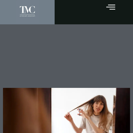
Test del capello nella
separazione: la prova
segreta di uso di
stupefacenti è utilizzabile in
giudizio?