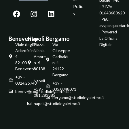
Legale TMC
Polic
| P. IVA:
y
01643680620
| PEC:
avvpasqualetarr
| Powered
Benevento
Napoli
Bergamo
by
Officina
Viale degli
Piazza
Via
Digitale
Atlantici n.
Nicola
Giuseppe
4
Amore
Garibaldi
82100 -
n. 6
n. 4
Benevento
80138
24122 -
-
Bergamo
+39 -
Napoli
0824.25743
+39 -
+39 -
035.0348071
benevento@studiolegaletmc.it
081.283885
bergamo@studiolegaletmc.it
napoli@studiolegaletmc.it