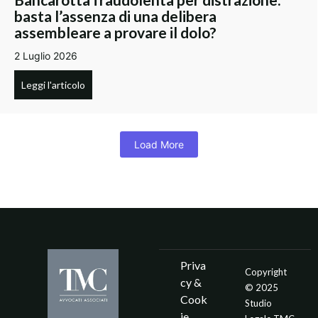
basta l’assenza di una delibera
assembleare a provare il dolo?
2 Luglio 2026
Leggi l'articolo
Load More
Priva
Copyright
cy &
© 2025
Cook
Studio
ie