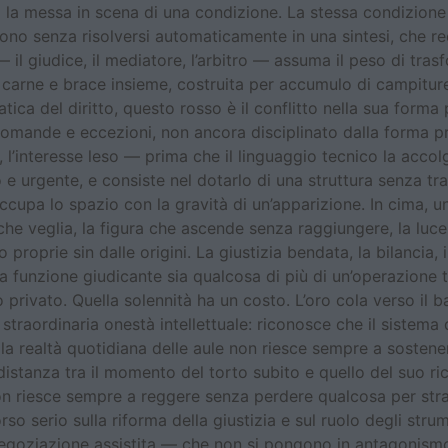
a la messa in scena di una condizione. La stessa condizione
tono senza risolversi automaticamente in una sintesi, che r
l giudice, il mediatore, l’arbitro — assuma il peso di trasfo
 carne e brace insieme, costruita per accumulo di campitu
ica del diritto, questo rosso è il conflitto nella sua forma
domande e eccezioni, non ancora disciplinato dalla forma pr
, l’interesse leso — prima che il linguaggio tecnico la accol
e urgente, e consiste nel dotarlo di una struttura senza tradi
occupa lo spazio con la gravità di un’apparizione. In cima, u
o che veglia, la figura che ascende senza raggiungere, la lu
proprie sin dalle origini. La giustizia bendata, la bilancia, il
e la funzione giudicante sia qualcosa di più di un’operazion
io privato. Quella solennità ha un costo. L’oro cola verso il
straordinaria onestà intellettuale: riconosce che il sistema 
 la realtà quotidiana delle aule non riesce sempre a sostene
la distanza tra il momento del torto subito e quello del suo 
non riesce sempre a reggere senza perdere qualcosa per str
rso serio sulla riforma della giustizia e sul ruolo degli strum
 negoziazione assistita — che non si pongono in antagonism