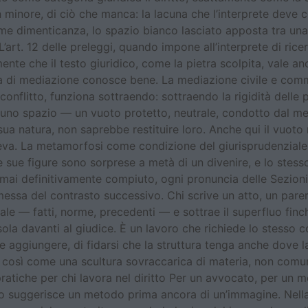
n minore, di ciò che manca: la lacuna che l’interprete deve co
me dimenticanza, lo spazio bianco lasciato apposta tra una 
. L’art. 12 delle preleggi, quando impone all’interprete di ric
mente che il testo giuridico, come la pietra scolpita, vale a
pa di mediazione conosce bene. La mediazione civile e comme
nflitto, funziona sottraendo: sottraendo la rigidità delle po
 uno spazio — un vuoto protetto, neutrale, condotto dal me
 sua natura, non saprebbe restituire loro. Anche qui il vuoto
va. La metamorfosi come condizione del giurisprudenziale L’a
 sue figure sono sorprese a metà di un divenire, e lo stesso
o è mai definitivamente compiuto, ogni pronuncia delle Sezi
remessa del contrasto successivo. Chi scrive un atto, un pa
le — fatti, norme, precedenti — e sottrae il superfluo fin
la davanti al giudice. È un lavoro che richiede lo stesso cor
aggiungere, di fidarsi che la struttura tenga anche dove la
e, così come una scultura sovraccarica di materia, non comu
atiche per chi lavora nel diritto Per un avvocato, per un m
llo suggerisce un metodo prima ancora di un’immagine. Nella