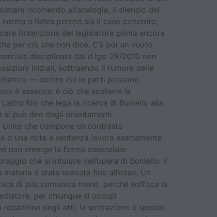
lmare ricorrendo all’analogia, il silenzio del
norma e l’altra perché sia il caso concreto,
ercare l’intenzione del legislatore prima ancora
nche per ciò che non dice. C’è poi un vuoto
rciale disciplinata dal d.lgs. 28/2010 non
sizioni iniziali, sottraendo il rumore delle
diatore — dentro cui le parti possono
 non è assenza: è ciò che sostiene la
ltro filo che lega la ricerca di Boniello alla
 si può dire degli orientamenti
oni Unite che compone un contrasto
rere o una nota a sentenza lavora esattamente
ché non emerge la forma essenziale
aggio che si intuisce nell’opera di Boniello: il
 materia è stata scavata fino all’osso. Un
nica di più: comunica meno, perché soffoca la
ediatore, per chiunque si occupi
 redazione degli atti, la sottrazione è spesso