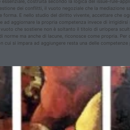
e essenziale, costruita secondo la logica del issue-rule-ap
estione dei conflitti, il vuoto negoziale che la mediazione s
forma. E nello studio del diritto vivente, accettare che ogn
e ad aggiornare la propria competenza invece di irrigidirsi
uoto che sostiene non è soltanto il titolo di un’opera sculto
, di norme ma anche di lacune, riconosce come propria. Per c
on cui si impara ad aggiungere resta una delle competenze più
“Trittico” di Salvatore Fiore e 