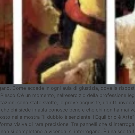
ogano. Come accade in ogni aula di giustizia, dove la rispos
a Piesco C’è un momento, nell’esercizio della professione leg
azioni sono state svolte, le prove acquisite, i diritti invoc
 che chi siede in aula conosce bene e che chi non ha mai var
posto nella mostra “Il dubbio è senziente, l’Equilibrio è Art
orma visiva di rara precisione. Tre pannelli che si interrogan
 non si completano a vicenda: si interrogano. È una scelta 