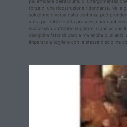
più efficace dell’accumulo: un’argomentazion
forza di una ricostruzione ridondante. Nella g
soluzione diversa dalla sentenza può prendere 
volta per tutte — è la premessa per continuar
successiva potrebbe superare. Conclusione Il v
disciplina fatta di parole ma anche di silenzi
imparare a togliere con la stessa disciplina c
Il peso del giudizio. Il 