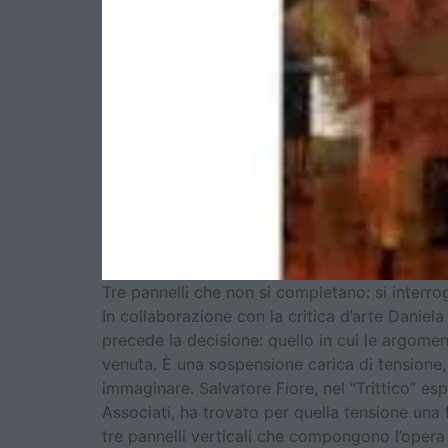
Tre pannelli che non si completano: si interr
In collaborazione con la critica d’arte Daniel
precede la decisione: quello in cui le argoment
venuta. È una sospensione carica di tensione,
immaginare. Salvatore Fiore, nel “Trittico” es
Associati, ha trovato per quella tensione una f
tre pannelli verticali che compongono l’opera