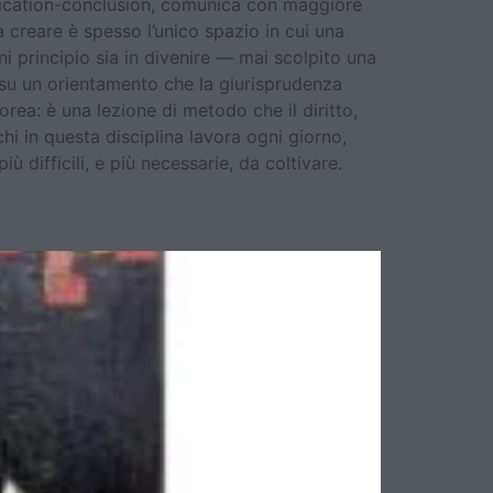
plication-conclusion, comunica con maggiore
a creare è spesso l’unico spazio in cui una
i principio sia in divenire — mai scolpito una
 su un orientamento che la giurisprudenza
rea: è una lezione di metodo che il diritto,
hi in questa disciplina lavora ogni giorno,
 difficili, e più necessarie, da coltivare.
il senso del decidere