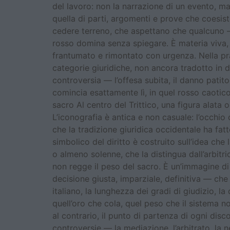
del lavoro: non la narrazione di un evento, m
quella di parti, argomenti e prove che coesis
cedere terreno, che aspettano che qualcuno — i
rosso domina senza spiegare. È materia viva,
frantumato e rimontato con urgenza. Nella prat
categorie giuridiche, non ancora tradotto in 
controversia — l’offesa subita, il danno patito
comincia esattamente lì, in quel rosso caotico 
sacro Al centro del Trittico, una figura alata 
L’iconografia è antica e non casuale: l’occhi
che la tradizione giuridica occidentale ha fatto 
simbolico del diritto è costruito sull’idea ch
o almeno solenne, che la distingua dall’arbitr
non regge il peso del sacro. È un’immagine di 
decisione giusta, imparziale, definitiva — che
italiano, la lunghezza dei gradi di giudizio, 
quell’oro che cola, quel peso che il sistema 
al contrario, il punto di partenza di ogni disco
controversie — la mediazione, l’arbitrato, la