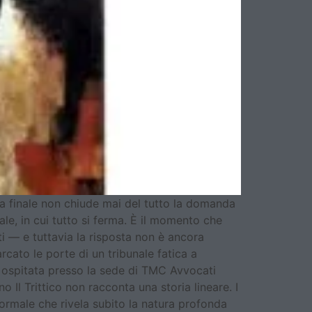
ta finale non chiude mai del tutto la domanda
ale, in cui tutto si ferma. È il momento che
ati — e tuttavia la risposta non è ancora
cato le porte di un tribunale fatica a
e” ospitata presso la sede di TMC Avvocati
o Il Trittico non racconta una storia lineare. I
formale che rivela subito la natura profonda