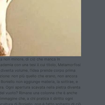
sura non minore, di ciò che manca In
cademia con una tesi il cui titolo, Metamorfosi
o diventa volume, l’idea prende corpo prima
zione: non più quello che erano, non ancora
 Boniello non aggiunge materia, la sottrae, e
era. Ogni apertura scavata nella pietra diventa
 del vuoto? Rimane una colonna che è anche
mmagine che, a chi pratica il diritto ogni
cultura di Boniello, non è fatto soltanto di ciò