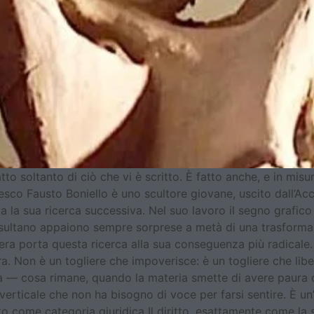
fatto soltanto di ciò che vi è scritto. È fatto anche, e in mi
iesco Fausto Boniello è uno scultore giovane, uscito dall’Ac
ta la sua ricerca successiva. Nel suo lavoro il segno grafic
risultano appaiono sempre sorprese a metà di una trasforma
era porta questa ricerca alla sua conseguenza più radicale.
ra. Non è un togliere che impoverisce: è un togliere che lib
a — cosa rimane, quando la materia smette di avere paura
erticale che non ha bisogno di voce per farsi sentire. È un’i
o come categoria giuridica Il diritto, esattamente come la s