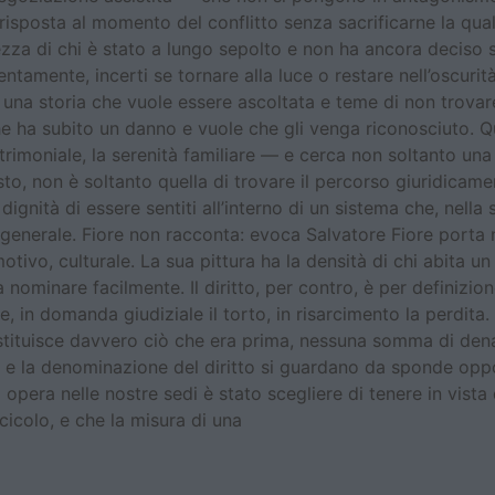
risposta al momento del conflitto senza sacrificarne la quali
tezza di chi è stato a lungo sepolto e non ha ancora deciso 
lentamente, incerti se tornare alla luce o restare nell’oscurit
 una storia che vuole essere ascoltata e teme di non trovare
che ha subito un danno e vuole che gli venga riconosciuto.
atrimoniale, la serenità familiare — e cerca non soltanto u
esto, non è soltanto quella di trovare il percorso giuridica
a dignità di essere sentiti all’interno di un sistema che, nella
lo generale. Fiore non racconta: evoca Salvatore Fiore porta 
tivo, culturale. La sua pittura ha la densità di chi abita un
nominare facilmente. Il diritto, per contro, è per definizione
re, in domanda giudiziale il torto, in risarcimento la perdit
tituisce davvero ciò che era prima, nessuna somma di denar
 e la denominazione del diritto si guardano da sponde oppost
 opera nelle nostre sedi è stato scegliere di tenere in vista
cicolo, e che la misura di una
gere il mondo? L’opera di Guido