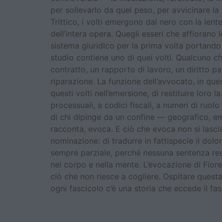
per sollevarlo da quel peso, per avvicinare la 
Trittico, i volti emergono dal nero con la len
dell’intera opera. Quegli esseri che affiorano 
sistema giuridico per la prima volta portando
studio contiene uno di quei volti. Qualcuno 
contratto, un rapporto di lavoro, un diritto p
riparazione. La funzione dell’avvocato, in qu
questi volti nell’emersione, di restituire loro l
processuali, a codici fiscali, a numeri di ruo
di chi dipinge da un confine — geografico, emo
racconta, evoca. E ciò che evoca non si lascia 
nominazione: di tradurre in fattispecie il dolo
sempre parziale, perché nessuna sentenza res
nel corpo e nella mente. L’evocazione di Fiore
ciò che non riesce a cogliere. Ospitare questa
ogni fascicolo c’è una storia che eccede il fas
Chi ha il diritto di leg