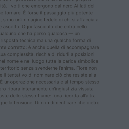
tà. I volti che emergono dal nero Ai lati del
se tornare. È forse il passaggio più potente
à, sono un’immagine fedele di chi si affaccia al
 ascolto. Ogni fascicolo che entra nello
 Qualcuno che ha perso qualcosa — un
na risposta tecnica ma una qualche forma di
mente corretto: è anche quella di accompagnare
 sua complessità, rischia di ridurli a posizioni
nel nome e nel luogo tutta la carica simbolica
 territorio senza svenderne l’anima. Fiore non
 il tentativo di nominare ciò che resiste alla
a. È un’operazione necessaria e al tempo stesso
o ripara interamente un’ingiustizia vissuta
e dello stesso fiume: l’una ricorda all’altra
 quella tensione. Di non dimenticare che dietro
 Di Nunzio e la