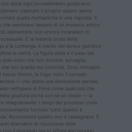
 che abita ogni procedimento giudiziario:
eclamano ciascuno il proprio spazio senza
rmare quella molteplicità in una risposta. Il
re che sembrano tessere di un mosaico antico
 più elementare: non ancora incanalato in
ocessuale. È la materia bruta della
ga e la contenga. Il merito del lavoro giuridico
rne la verità. La figura alata e il peso del
n sole-volto che non illumina: sorveglia.
ce che non scalda ma controlla. Sono immagini
 fascio littorio, la toga: tutto il corredo
e tecnica — che abbia una dimensione sacrale,
 basso nell’opera di Fiore come qualcosa che
della giustizia porta con sé un ideale — la
re integralmente. I tempi del processo civile
riconoscimento formale: tutto questo è
ada. Riconoscere questo non è rassegnarsi. È,
enti alternativi di risoluzione delle
o con il processo ma lo affiancano proprio