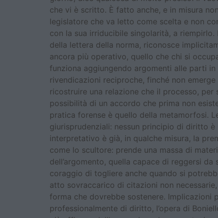
che vi è scritto. È fatto anche, e in misura no
legislatore che va letto come scelta e non co
con la sua irriducibile singolarità, a riempirlo
della lettera della norma, riconosce implicita
ancora più operativo, quello che chi si occu
funziona aggiungendo argomenti alle parti in co
rivendicazioni reciproche, finché non emerge
ricostruire una relazione che il processo, per
possibilità di un accordo che prima non esiste
pratica forense è quello della metamorfosi. Le
giurisprudenziali: nessun principio di diritt
interpretativo è già, in qualche misura, la p
come lo scultore: prende una massa di materia
dell’argomento, quella capace di reggersi da so
coraggio di togliere anche quando si potrebbe 
atto sovraccarico di citazioni non necessari
forma che dovrebbe sostenere. Implicazioni pr
professionalmente di diritto, l’opera di Bonie